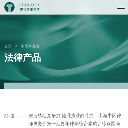
>
首页
中因研究院
法律产品
锻造核心竞争力 提升执业战斗力丨上海中因律
06-15
师事务所第一期青年律师综合素质训练营圆满