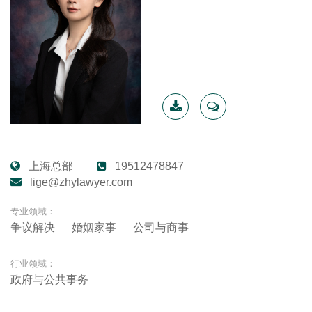
下载简
联系我
历
上海总部
19512478847
lige@zhylawyer.com
专业领域：
争议解决
婚姻家事
公司与商事
行业领域：
政府与公共事务