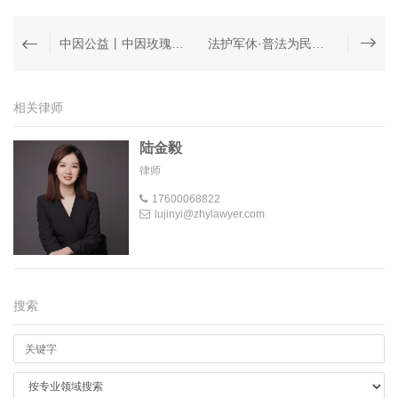
中因公益丨中因玫瑰履职为民——陈雪伦律师受聘续任市政府信访接待志愿律师
法护军休·普法为民丨中因律师事务所张景皓律师走进杨浦军休一所开展防诈骗与法治教育专题讲座
相关律师
陆金毅
律师
17600068822
lujinyi@zhylawyer.com
搜索