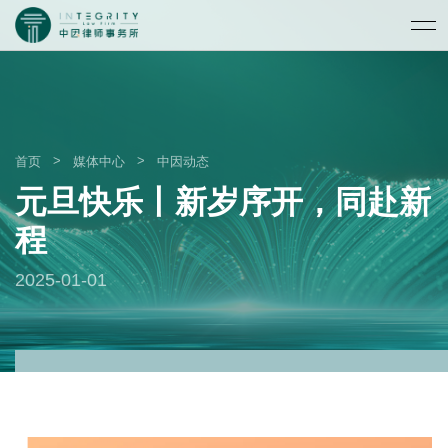
>
>
首页
媒体中心
中因动态
元旦快乐丨新岁序开，同赴新
程
2025-01-01