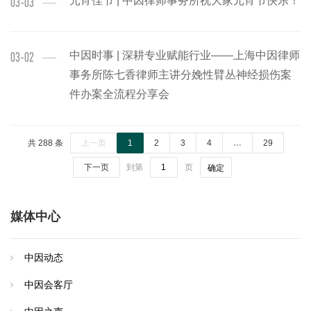
元宵佳节 | 中因律师事务所祝大家元宵节快乐！
03-03
中因时事 | 深耕专业赋能行业——上海中因律师
03-02
事务所陈七香律师主讲分娩性臂丛神经损伤案
件办案全流程分享会
共 288 条
上一页
1
2
3
4
…
29
下一页
到第
页
确定
媒体中心
中因动态
中因会客厅